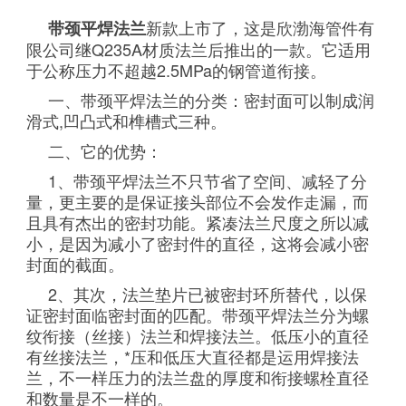
新款上市了，这是欣渤海管件有
带颈平焊法兰
限公司继Q235A材质法兰后推出的一款。它适用
于公称压力不超越2.5MPa的钢管道衔接。
一、带颈平焊法兰的分类：密封面可以制成润
滑式,凹凸式和榫槽式三种。
二、它的优势：
1、带颈平焊法兰不只节省了空间、减轻了分
量，更主要的是保证接头部位不会发作走漏，而
且具有杰出的密封功能。紧凑法兰尺度之所以减
小，是因为减小了密封件的直径，这将会减小密
封面的截面。
2、其次，法兰垫片已被密封环所替代，以保
证密封面临密封面的匹配。带颈平焊法兰分为螺
纹衔接（丝接）法兰和焊接法兰。低压小的直径
有丝接法兰，*压和低压大直径都是运用焊接法
兰，不一样压力的法兰盘的厚度和衔接螺栓直径
和数量是不一样的。