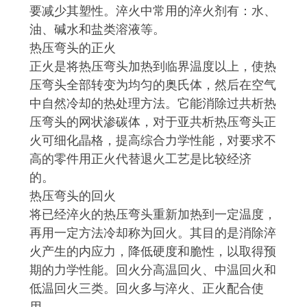
要减少其塑性。淬火中常用的淬火剂有：水、
油、碱水和盐类溶液等。
热压弯头的正火
正火是将热压弯头加热到临界温度以上，使热
压弯头全部转变为均匀的奥氏体，然后在空气
中自然冷却的热处理方法。它能消除过共析热
压弯头的网状渗碳体，对于亚共析热压弯头正
火可细化晶格，提高综合力学性能，对要求不
高的零件用正火代替退火工艺是比较经济
的。
热压弯头的回火
将已经淬火的热压弯头重新加热到一定温度，
再用一定方法冷却称为回火。其目的是消除淬
火产生的内应力，降低硬度和脆性，以取得预
期的力学性能。回火分高温回火、中温回火和
低温回火三类。回火多与淬火、正火配合使
用。