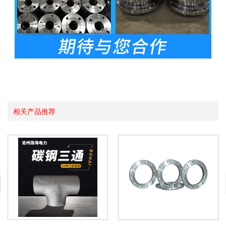
相关产品推荐