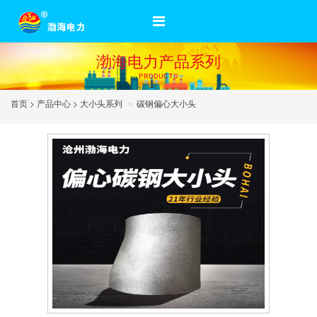
渤海电力产品系列
PRODUCTS
»
首页
>
产品中心
>
大小头系列
碳钢偏心大小头