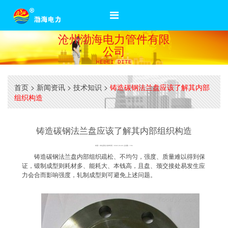
沧州渤海电力管件有限
公司
HEBEI DITE
首页
>
新闻资讯
>
技术知识
>
铸造碳钢法兰盘应该了解其内部
组织构造
铸造碳钢法兰盘应该了解其内部组织构造
来源：本站原创 发布时间：2020-03-23 点击数：194
铸造碳钢法兰盘内部组织疏松、不均匀，强度、质量难以得到保
证，锻制成型则耗材多、能耗大、本钱高，且盘、颈交接处易发生应
力会合而影响强度，轧制成型则可避免上述问题。