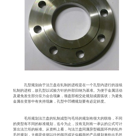
孔型规划由于法兰盘在轧制的进程是在一个孔型内进行的连续
轧制的进程，故孔型以试验方针的外部归纳为基准。为便于金属活动
及避免发生部分应力会合现象，颈盘部相交处规划成圆弧状；为避免
金属在变形中有夹持现象，孔型中凹槽规划要有必定斜度。
毛坯规划法兰盘的轧制成型与毛坯的规划有很大的联络，不同
的类型有不同的标准规划，迄今为止，没有见到有一承认的公式可计
算出法兰坯的标准。从资料上看，与法兰盘同属异型截面环件的轧件
毛坯规划，大都是依据以往的阅历或近似截面的产品规划来给出毛坯