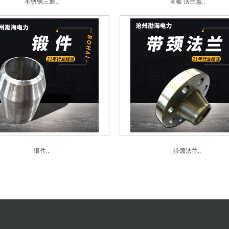
不锈钢三通..
盲板 法兰盖..
锻件..
带颈法兰..