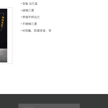
• 盲板 法兰盖
• 碳钢三通
• 带颈平焊法兰
• 不锈钢三通
• 衬四氟、防腐管道、管