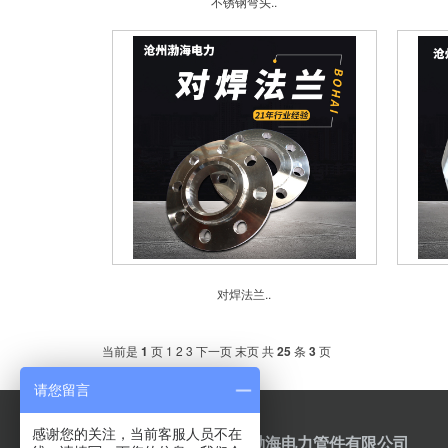
不锈钢弯头..
对焊法兰..
当前是
1
页
1
2
3
下一页
末页
共
25
条
3
页
请您留言
感谢您的关注，当前客服人员不在
沧州渤海电力管件有限公司