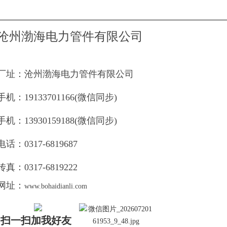
沧州渤海电力管件有限公司
厂址：沧州渤海电力管件有限公司
手机：19133701166(微信同步)
手机：13930159188(微信同步)
电话：0317-6819687
传真：0317-6819222
1
2
网址：
www.bohaidianli.com
扫一扫加我好友