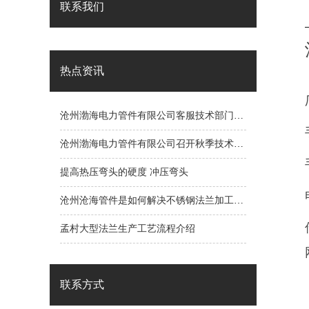
联系我们
热点资讯
沧州渤海电力管件有限公司客服技术部门竭诚为您服务
沧州渤海电力管件有限公司召开秋季技术研讨会
提高热压弯头的硬度 冲压弯头
沧州沧海管件是如何解决不锈钢法兰加工的问题呢？
孟村大型法兰生产工艺流程介绍
联系方式