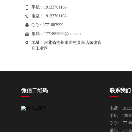
手机：19133701166
电话：19133701166
Q Q：1771883999
邮箱：
1771883999@qq.com
地址：河北省沧州市孟村县辛店镇张官
店工业区
微信二维码
联系我们
电话：19133
手机：13930
Q Q：17718
邮箱：
1771