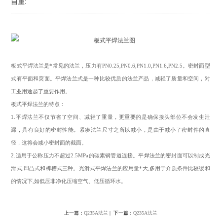
自重:
板式平焊法兰是*常见的法兰，压力有PN0.25,PN0.6,PN1.0,PN1.6,PN2.5。密封面型
式有平面和突面。平焊法兰式是一种比较优质的法兰产品，减轻了质量和空间，对
工业用途起了重要作用。
板式平焊法兰的特点：
1.平焊法兰不仅节省了空间、减轻了重量，更重要的是确保接头部位不会发生泄
漏，具有良好的密封性能。紧凑法兰尺寸之所以减小，是由于减小了密封件的直
径，这将会减小密封面的截面。
2.适用于公称压力不超过2.5MPa的碳素钢管道连接。平焊法兰的密封面可以制成光
滑式,凹凸式和榫槽式三种。光滑式平焊法兰的应用量*大,多用于介质条件比较缓和
的情况下,如低压非净化压缩空气、低压循环水。
上一篇：
Q235A法兰
| 下一篇：
Q235A法兰